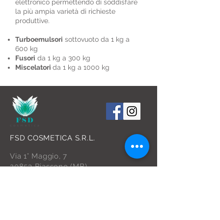
elettronico permettendo di soddisfare
la più ampia varietà di richieste
produttive.
Turboemulsori
sottovuoto da 1 kg a
600 kg
Fusori
da 1 kg a 300 kg
Miscelatori
da 1 kg a 1000 kg
FSD COSMETICA S.R.L.
Via 1° Maggio, 7
20853 Biassono (MB)
P.IVA IT
09598920966
TEL.
+39 039 3300285
info@fsdcosmetica.com